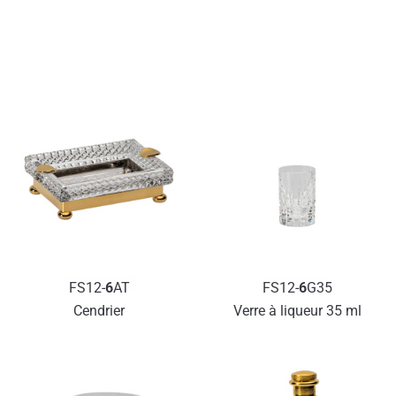
BAR
FS12-
6
AT
FS12-
6
G35
Cendrier
Verre à liqueur 35 ml