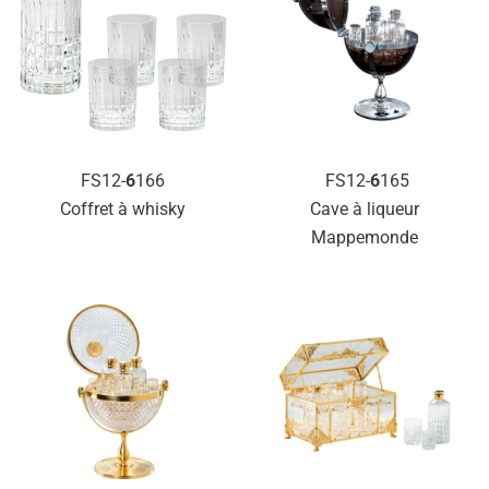
FS12-
6
166
FS12-
6
165
Coffret à whisky
Cave à liqueur 
Mappemonde 