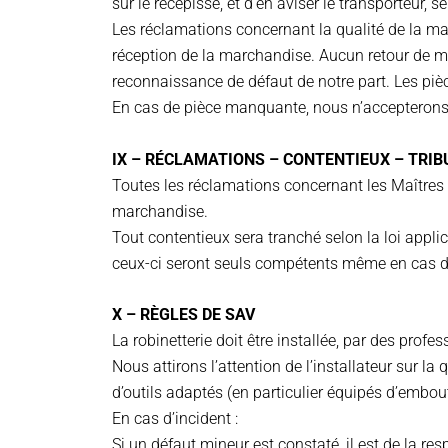
sur le récépissé, et d’en aviser le transporteur,
Les réclamations concernant la qualité de la marc
réception de la marchandise. Aucun retour de m
reconnaissance de défaut de notre part. Les piè
En cas de pièce manquante, nous n’accepterons 
IX – RÉCLAMATIONS – CONTENTIEUX – TRI
Toutes les réclamations concernant les Maîtres R
marchandise.
Tout contentieux sera tranché selon la loi appli
ceux-ci seront seuls compétents même en cas d’
X – RÈGLES DE SAV
La robinetterie doit être installée, par des profe
Nous attirons l’attention de l’installateur sur l
d’outils adaptés (en particulier équipés d’embou
En cas d’incident :
Si un défaut mineur est constaté, il est de la res