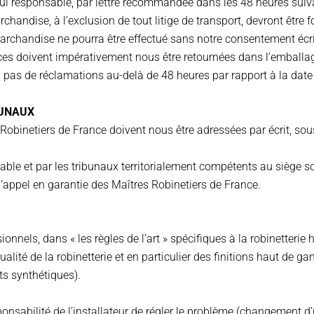
 seul responsable, par lettre recommandée dans les 48 heures suiv
handise, à l’exclusion de tout litige de transport, devront être 
archandise ne pourra être effectué sans notre consentement écr
ces doivent impérativement nous être retournées dans l’emballag
pas de réclamations au-delà de 48 heures par rapport à la date 
BUNAUX
obinetiers de France doivent nous être adressées par écrit, sous
cable et par les tribunaux territorialement compétents au siège so
appel en garantie des Maîtres Robinetiers de France.
ssionnels, dans « les règles de l’art » spécifiques à la robinetter
a qualité de la robinetterie et en particulier des finitions haut 
ts synthétiques).
ponsabilité de l’installateur de régler le problème (changement d’u