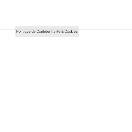
Politique de Confidentialité & Cookies
Services clients
Groupe MRF
Serdaneli
Cristal&Bronze
25 rue du Gâtinais
Margot
77570 Château-Landon – France
Miroir Brot
+33 (0)1 64 29 31 38
Contact
Presse
Mentions légales
© 2025 MRF