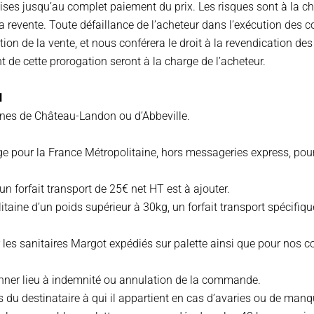
es jusqu’au complet paiement du prix. Les risques sont à la ch
la revente. Toute défaillance de l’acheteur dans l’exécution des 
n de la vente, et nous conférera le droit à la revendication des
ant de cette prorogation seront à la charge de l’acheteur.
N
sines de Château-Landon ou d’Abbeville.
lage pour la France Métropolitaine, hors messageries express, p
 forfait transport de 25€ net HT est à ajouter.
ine d’un poids supérieur à 30kg, un forfait transport spécifique 
r les sanitaires Margot expédiés sur palette ainsi que pour nos c
donner lieu à indemnité ou annulation de la commande.
u destinataire à qui il appartient en cas d’avaries ou de manquan