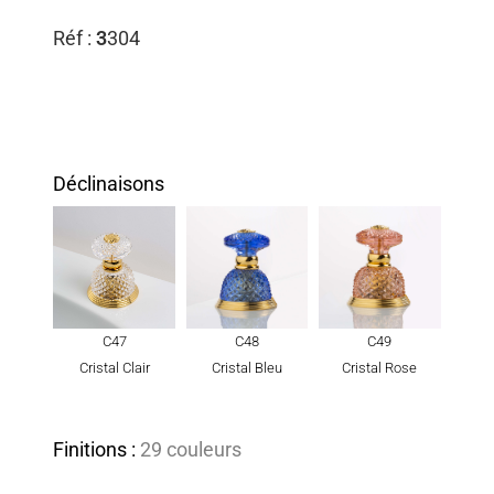
Réf :
3
304
Déclinaisons
C47
C48
C49
Cristal Clair
Cristal Bleu
Cristal Rose
Finitions :
29 couleurs