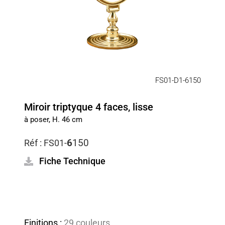
FS01-D1-6150
Miroir triptyque 4 faces, lisse
à poser, H. 46 cm
6
150
Réf :
FS01-
Fiche Technique
Finitions :
29 couleurs