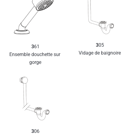
3
05
3
61
Vidage de baignoire
Ensemble douchette sur 
gorge
3
06