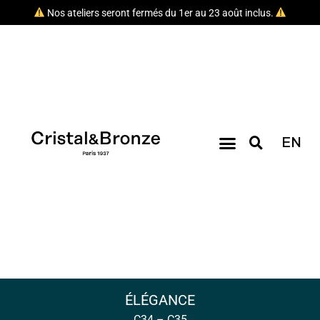
Nos ateliers seront fermés du 1er au 23 août inclus.
EN
ÉLÉGANCE
C34 – C35