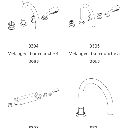
3
304
3
305
Mélangeur bain-douche 4 
Mélangeur bain-douche 5 
trous
trous
3
307
3
S1L