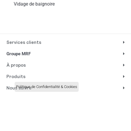
Vidage de baignoire
Services clients
Groupe MRF
À propos
Produits
Politique de Confidentialité & Cookies
Nous suivre
I
P
L
n
i
i
s
n
n
t
t
k
UNE MARQUE DE
a
e
e