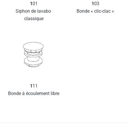
1
01
1
03
Siphon de lavabo 
Bonde « clic-clac »
classique
1
11
Bonde à écoulement libre