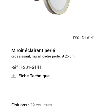
FS01-D1-6141
Miroir éclairant perlé
grossissant, mural, cadre perlé, Ø 25 cm
6
141
Réf :
FS01-
Fiche Technique
Finitions :
29 couleurs