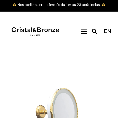
Nos ateliers seront fermés du 1er au 23 août inclus.
EN