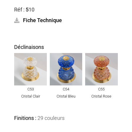
Réf :
5
10
Fiche Technique
Déclinaisons
C53
C54
C55
Cristal Clair
Cristal Bleu
Cristal Rose
Finitions :
29 couleurs