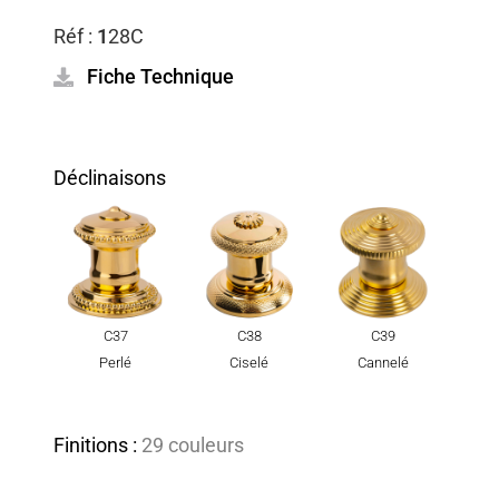
Réf :
1
28C
Fiche Technique
Déclinaisons
C37
C38
C39
Perlé
Ciselé
Cannelé
Finitions :
29 couleurs