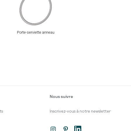
Porte-serviette anneau
Nous suivre
ts
Inscrivez-vous à notre newsletter
I
P
L
n
i
i