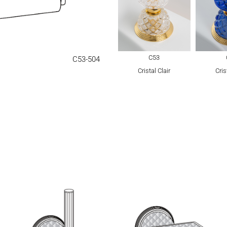
C53
C53-504
Cristal Clair
Cris