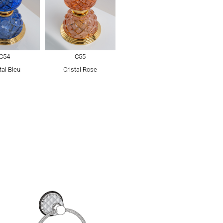
C54
C55
tal Bleu
Cristal Rose