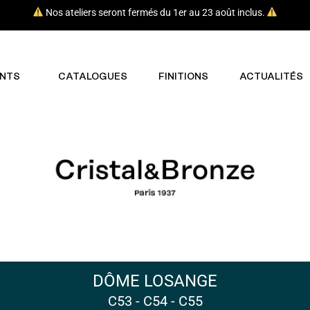
Nos ateliers seront fermés du 1er au 23 août inclus.
NTS
CATALOGUES
FINITIONS
ACTUALITÉS
DÔME LOSANGE
C53 - C54 - C55