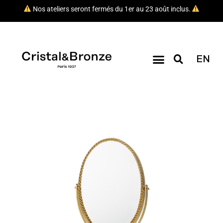
Nos ateliers seront fermés du 1er au 23 août inclus.
EN