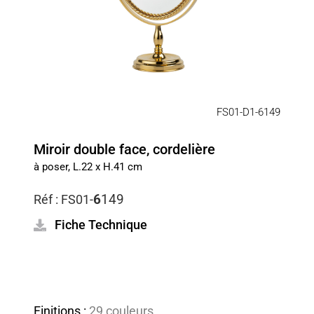
FS01-D1-6149
Miroir double face, cordelière
à poser, L.22 x H.41 cm
6
149
Réf :
FS01-
Fiche Technique
Finitions :
29 couleurs